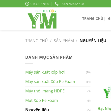
Bỏ
07:30 - 19:30
+84 976 632 628
qua
nội
TRANG CHỦ
G
dung
TRANG CHỦ
/
SẢN PHẨM
/
NGUYÊN LIỆU
DANH MỤC SẢN PHẨM
Máy sản xuất xốp hơi
(10)
Máy sản xuất Xốp Pe Foam
(14)
Máy thổi màng HDPE
(3)
Mút Xốp Pe Foam
(5)
Hạt Nhự
Nguyên liệu
(5)