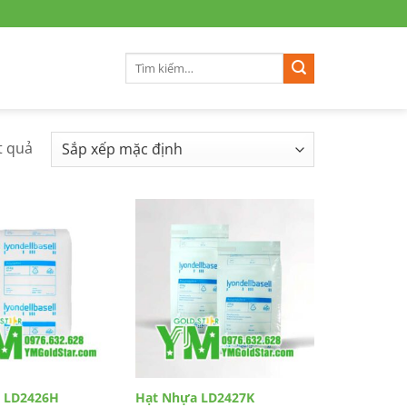
Tìm
kiếm:
ết quả
 LD2426H
Hạt Nhựa LD2427K