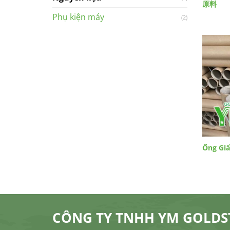
原料
Phụ kiện máy
(2)
Ống Gi
CÔNG TY TNHH YM GOLDS