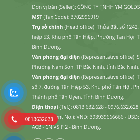
Đơn vị bán (Seller): CÔNG TY TNHH YM GOLD
MST
(Tax Code): 3702996919
Trụ sở chính
(Head office): Thửa đất số 1242
hiệp 53, Khu phố Tân Hiệp, Phường Tân Hội, 
Bình Dương.
Văn phòng đại diện
(Representative office):
Phường Nam Sơn, TP Bắc Ninh, tỉnh Bắc Ninh.
Văn phòng đại diện
(Representative office): 
số 7, đường Tân Hiệp 53, Khu phố Tân Hội, P
Thành phố Tân Uyên, Tỉnh Bình Dương.
Điện thoại
(Tel.): 0813.632.628 - 0976.632.628
STK
(Account No.): VND: 393939666666 - USD:
0813632628
ACB - CN VSIP 2 - Bình Dương.