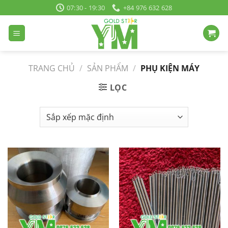
Bỏ
07:30 - 19:30
+84 976 632 628
qua
nội
dung
TRANG CHỦ
/
SẢN PHẨM
/
PHỤ KIỆN MÁY
LỌC