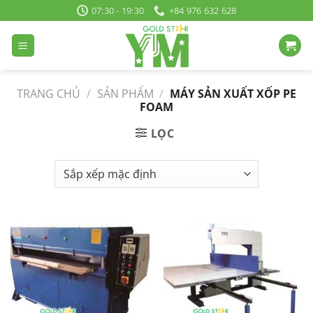
Bỏ
07:30 - 19:30
+84 976 632 628
qua
nội
dung
TRANG CHỦ
/
SẢN PHẨM
/
MÁY SẢN XUẤT XỐP PE
FOAM
LỌC