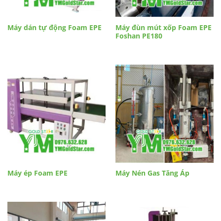
Máy dán tự động Foam EPE
Máy đùn mút xốp Foam EPE
Foshan PE180
Máy ép Foam EPE
Máy Nén Gas Tăng Áp