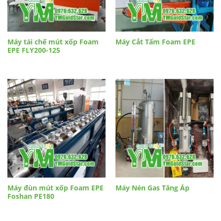
Máy tái chế mút xốp Foam
Máy Cắt Tấm Foam EPE
EPE FLY200-125
Máy đùn mút xốp Foam EPE
Máy Nén Gas Tăng Áp
Foshan PE180