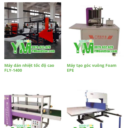
Máy dán nhiệt tốc độ cao
Máy tạo góc vuông Foam
FLY-1400
EPE