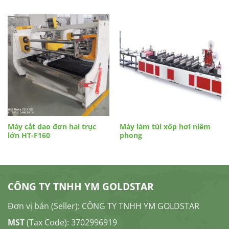
Máy cắt dao đơn hai trục
Máy làm túi xốp hơi niêm
lớn HT-F160
phong
CÔNG TY TNHH YM GOLDSTAR
Đơn vị bán (Seller): CÔNG TY TNHH YM GOLDSTAR
MST
(Tax Code): 3702996919