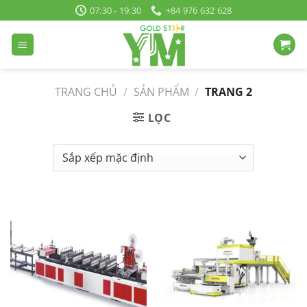
Bỏ
07:30 - 19:30
+84 976 632 628
qua
nội
dung
TRANG CHỦ
/
SẢN PHẨM
/
TRANG 2
LỌC