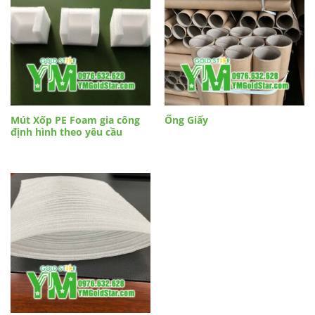
Mút Xốp PE Foam gia công
Ống Giấy
định hình theo yêu cầu